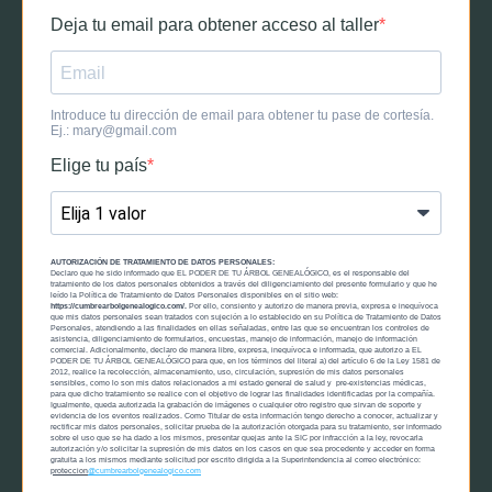
Deja tu email para obtener acceso al taller
Introduce tu dirección de email para obtener tu pase de cortesía.
Ej.:
mary@gmail.com
Elige tu país
AUTORIZACIÓN DE TRATAMIENTO DE DATOS PERSONALES:
Declaro que he sido informado que EL PODER DE TU ÁRBOL GENEALÓGICO, es el responsable del
tratamiento de los datos personales obtenidos a través del diligenciamiento del presente formulario y que he
leído la Política de Tratamiento de Datos Personales disponibles en el sitio web:
https://cumbrearbolgenealogico.com/.
Por ello, consiento y autorizo de manera previa, expresa e inequívoca
que mis datos personales sean tratados con sujeción a lo establecido en su Política de Tratamiento de Datos
Personales, atendiendo a las finalidades en ellas señaladas, entre las que se encuentran los controles de
asistencia, diligenciamiento de formularios, encuestas, manejo de información, manejo de información
comercial. Adicionalmente, declaro de manera libre, expresa, inequívoca e informada, que autorizo a EL
PODER DE TU ÁRBOL GENEALÓGICO para que, en los términos del literal a) del artículo 6 de la Ley 1581 de
2012, realice la recolección, almacenamiento, uso, circulación, supresión de mis datos personales
sensibles, como lo son mis datos relacionados a mi estado general de salud y pre-existencias médicas,
para que dicho tratamiento se realice con el objetivo de lograr las finalidades identificadas por la compañía.
Igualmente, queda autorizada la grabación de imágenes o cualquier otro registro que sirvan de soporte y
evidencia de los eventos realizados. Como Titular de esta información tengo derecho a conocer, actualizar y
rectificar mis datos personales, solicitar prueba de la autorización otorgada para su tratamiento, ser informado
sobre el uso que se ha dado a los mismos, presentar quejas ante la SIC por infracción a la ley, revocarla
autorización y/o solicitar la supresión de mis datos en los casos en que sea procedente y acceder en forma
gratuita a los mismos mediante solicitud por escrito dirigida a la Superintendencia al correo electrónico:
proteccion
@cumbrearbolgenealogico.com